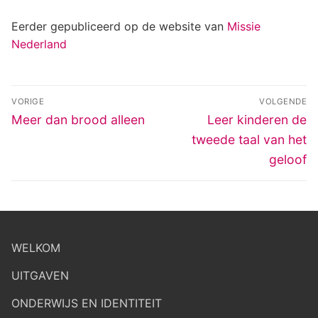
Eerder gepubliceerd op de website van
Missie
Nederland
Bericht
VORIGE
VOLGENDE
navigatie
Vorig
Volgend
Meer dan brood alleen
Leer kinderen de
bericht:
bericht:
tweede taal van het
geloof
WELKOM
UITGAVEN
ONDERWIJS EN IDENTITEIT