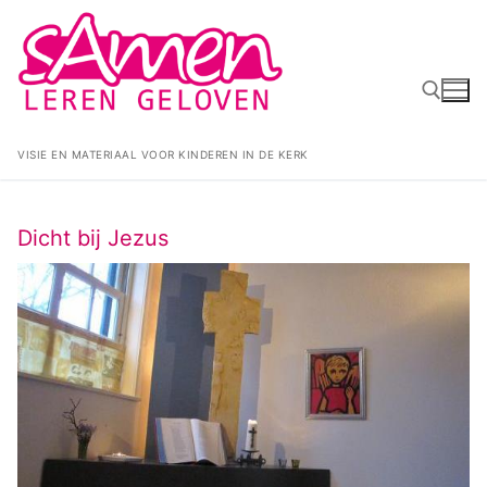
Ga
naar
de
inhoud
VISIE EN MATERIAAL VOOR KINDEREN IN DE KERK
Zoeken naar:
Dicht bij Jezus